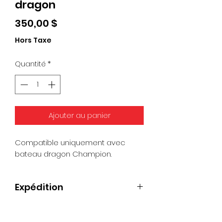
dragon
Prix
350,00 $
Hors Taxe
Quantité
*
Ajouter au panier
Compatible uniquement avec
bateau dragon Champion.
Expédition
Remarque: les frais d'expédition
standard ne s'appliquent pas,